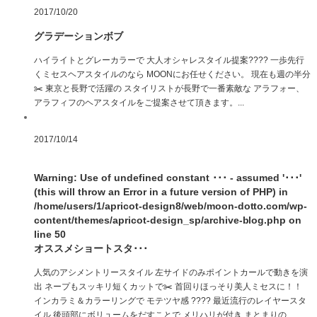
2017/10/20
グラデーションボブ
ハイライトとグレーカラーで 大人オシャレスタイル提案???? 一歩先行
くミセスヘアスタイルのなら MOONにお任せください。 現在も週の半分
✂️ 東京と長野で活躍の スタイリストが長野で一番素敵な アラフォー、
アラフィフのヘアスタイルをご提案させて頂きます。...
2017/10/14
Warning
: Use of undefined constant ･･･ - assumed '･･･'
(this will throw an Error in a future version of PHP) in
/home/users/1/apricot-design8/web/moon-dotto.com/wp-
content/themes/apricot-design_sp/archive-blog.php
on
line
50
オススメショートスタ･･･
人気のアシメントリースタイル 左サイドのみポイントカールで動きを演
出 ネープもスッキリ短くカットで✂️ 首回りほっそり美人ミセスに！！
インカラミ＆カラーリングで モテツヤ感 ???? 最近流行のレイヤースタ
イル 後頭部にボリュームをだすことで メリハリが付き まとまりの...