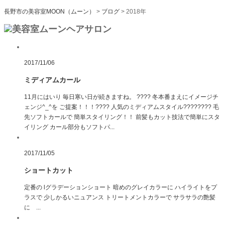
長野市の美容室MOON（ムーン）
>
ブログ
>
2018年
2017/11/06
ミディアムカール
11月にはいり 毎日寒い日が続きますね。 ???? 冬本番まえにイメージチ
ェンジ^_^を ご提案！！！???? 人気のミディアムスタイル???????? 毛
先ソフトカールで 簡単スタイリング！！ 前髪もカット技法で簡単にスタ
イリング カール部分もソフトパ...
2017/11/05
ショートカット
定番の lグラデーションショート 暗めのグレイカラーに ハイライトをプ
ラスで 少しかるいニュアンス トリートメントカラーで サラサラの艶髪
に ...